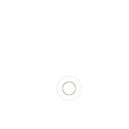
surgelé)
retour à la liste des produits
Beschreibung
beaux morceaux croquants d'estomacs de
dinde. Viande 100 % pur muscle, et de ce fait un
bon fournisseur en protéines pour les chiens et
les chats… Issus d'animaux élevés en plein-air.