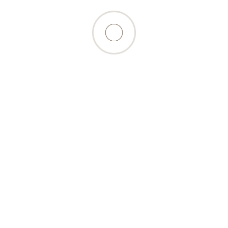
ations
Bon á savoir
Compte
és de paiement
Conseil BARF
Mon compte
 et frais
Calcul BARF
Connexion
Blog
S
'inscrire
D’où vient la viande?
Panier
ion des données