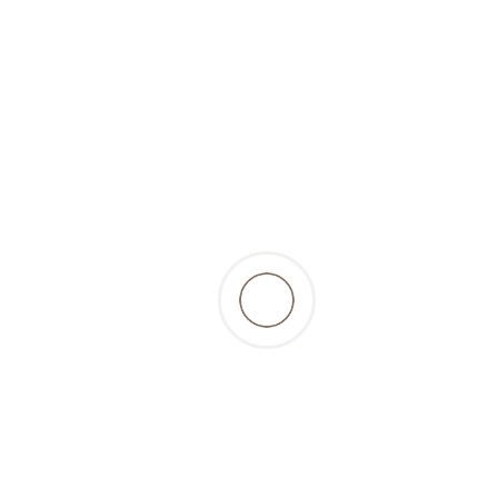
39,99 Fr.
inkl. 8.1% MwSt., zzgl.
Versandkosten
zurück zur Produktübersicht
Beschreibung
Mit dem 1.Hilfe-Set, bestehend aus 40 Teilen, ist
man auf der sicheren Seite wenn auf
Entdeckungstouren oder Reisen Schrammen
oder kleinere Verletzungen zu versorgen sind…