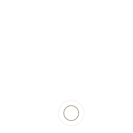
(Wurst)-400g-Fresco.dog
6,15 Fr.
inkl. 2.6% MwSt., zzgl.
Versandkosten
zurück zur Produktübersicht
Beschreibung
beste Zutaten vom Lamm wie Fleisch, Lunge,
Pansen und Leber, verfeinert mit Hirse, Zucchetti
und Äpfel, alles schonend erhitzt und somit