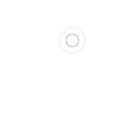
eine wichtige Funktion als Ballaststoffe. Sie
vergrössern das Kotvolumen und erleichtern
dadurch die Darmpassage. Vor allem junge
Hunde lieben Früchte und man sollte ihnen diese
niemals vorenthalten!
Informationen
Gut zu wissen