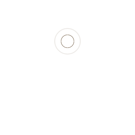
ationen
Gut zu wissen
Benutzerkon
sarten
Tipps und Tricks
Mein Konto
 und Lieferung
BARF-Rechner
Anmelden