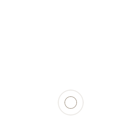
(tiefgekühlt)-800g-Pansen-
Express
7,20 Fr.
inkl. 2.6% MwSt., zzgl.
Versandkosten
zurück zur Produktübersicht
Beschreibung
vitaminreiche Gemüse-Obst Taler bestehend
aus Karotten, Äpfel, Randen und Spinat,-
praktisch, einfach, gut….
Zusammensetzung: 45% Karotten, 40% Äpfel, 10%