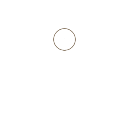
ationen
Gut zu wissen
Benutzerkon
sarten
Tipps und Tricks
Mein Konto
 und Lieferung
BARF-Rechner
Anmelden