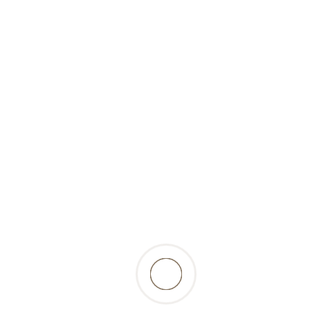
(trocken)- 100g-Hitzegrad
22,62 Fr.
inkl. 2.6% MwSt., zzgl.
Versandkosten
zurück zur Produktübersicht
Beschreibung
Der Gehalt an Glykosaminoglykanen in der
Grünlippmuschel ist wichtig für die Struktur der
Gelenkflüssigkeit. So kann sie zum Aufbau der