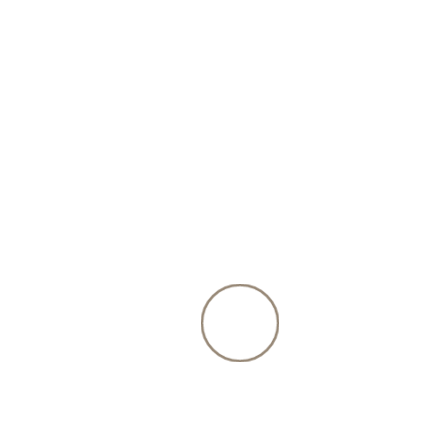
500g-Petfood
4,96 Fr.
inkl. 2.6% MwSt., zzgl.
Versandkosten
zurück zur Produktübersicht
Beschreibung
Hamburger aus edlem Rindfleisch,- das
gesunde BARF-Leckerlie für zwischendurch...