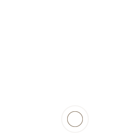
(trocken)-200g-Pets Best
10,56 Fr.
inkl. 2.6% MwSt., zzgl.
Versandkosten
zurück zur Produktübersicht
Beschreibung
die zarten Rippchen vom Lamm sind für Hunde
jeden Alters eine leckere Beschäftigung, aber
insbesondere für junge Hunde ein toller