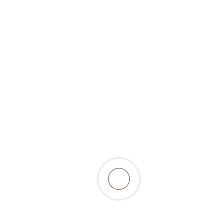
(tiefgekühlt)-1000g-
haustierkost.de
8,60 Fr.
inkl. 2.6% MwSt., zzgl.
Versandkosten
zurück zur Produktübersicht
Beschreibung
bissfeste Stücke von der Rinderluftröhre für