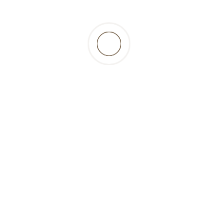
ationen
Gut zu wissen
Benutzerkon
sarten
Tipps und Tricks
Mein Konto
 und Lieferung
BARF-Rechner
Anmelden
Blog
Registrieren
hutzerklärung
Herkunft vom Fleisch
Warenkorb
sum