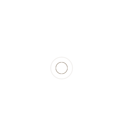
(tiefgekühlt)
zurück zur Produktübersicht
Beschreibung
knackige Kaninchenknochen mit viel Fleisch - für
alle beissfreudigen Hunde sehr gut geeignet