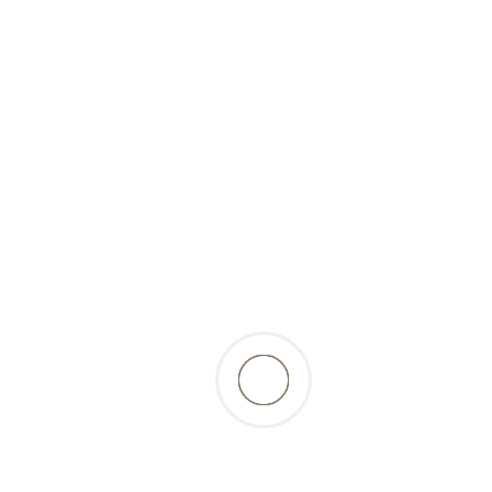
(tiefgekühlt)-1000g-Pansen-
Express
7,95 Fr.
inkl. 2.6% MwSt., zzgl.
Versandkosten
zurück zur Produktübersicht
Beschreibung
grüner Pansen am Stück - eine gesunde