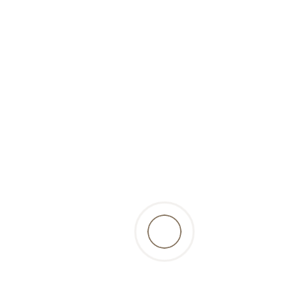
500g-Hitzegrad
5,76 Fr.
inkl. 2.6% MwSt., zzgl.
Versandkosten
zurück zur Produktübersicht
Beschreibung
leckeres, delikates Fleisch vom Trutenschenkel,
fein gewolft. Hervorragende
Lebensmittelqualität...