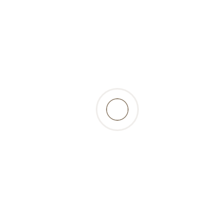
retour à la liste des produits
Beschreibung
Des morceaux d'ananas sucrés et juteux avec
des enzymes nutritifs, - une pincée de Caraïbes
pour les repas de viande de votre animal
Informations