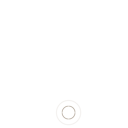
(produit surgelé)
retour à la liste des produits
Beschreibung
Un menu tout préparé, facile à digérer composé
de viande de poulet et de canard avec la peau
ainsi que d'abats tels que le cœur et le foie et
plus encore, pour les chats exigeants...
Composition: 36,6 % de viande de canard 23,3 %
de viande de poulet 10 % de cœur de poulet 10 %