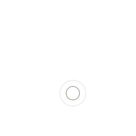
surgelé)
retour à la liste des produits
Beschreibung
les morceaux mous de cartilage et de viande
encourage la mastication du chien, assurent
l’apport en calcium et offre une occupation
saine