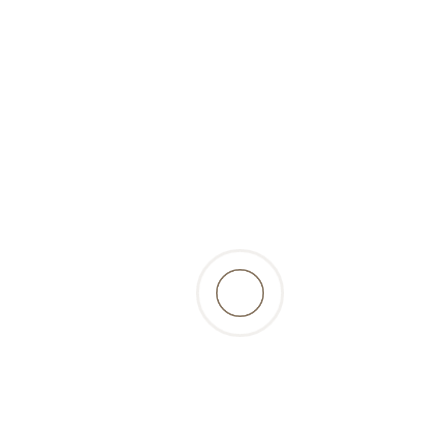
(produit surgelé)
retour à la liste des produits
Beschreibung
menu délicat pour les chats, composé de
saumon haché, hareng, maquereau et de 375
mg de taurine - le geste facile et sain