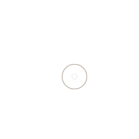
(produit sec)
retour à la liste des produits
Beschreibung
De petites croquettes à la viande de kangourou,
peu odorantes et séchées avec précaution - la
récompense exotique