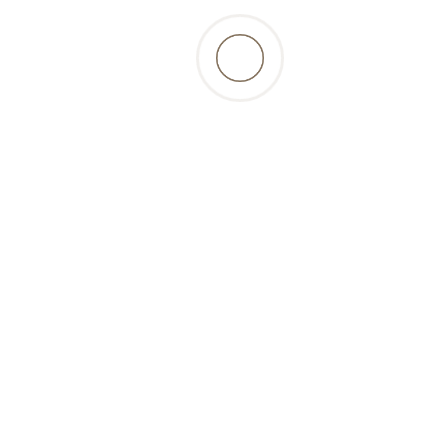
retour à la liste des produits
Beschreibung
encas pour l'entraînement sans gluten à base
de viande de bœuf et framboise, une délicieuse
récompense recommandée par l'éleveur canin
Martin Rütter...
Composition: 90% de bœuf, 3% de framboises,
3% d'épinards, 4% de glycérine végétale