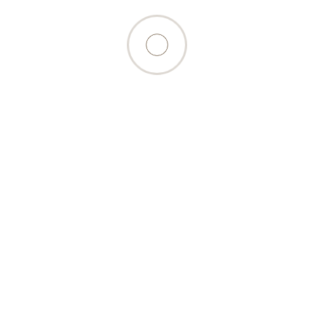
ations
Bon á savoir
Compte
és de paiement
Conseil BARF
Mon compte
 et frais
Calcul BARF
Connexion
Blog
S
'inscrire
D’où vient la viande?
Panier
ion des données