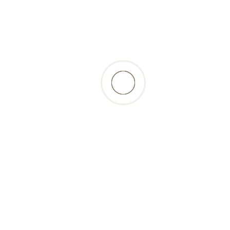
condition d’être encore suffisamment charnus et
de ne pas provenir d’animaux âgés. Quant aux os
de poulet cuits, ils sont très dangereux à cause
de leur consistance dure et sèche qui se casse
facilement en pointes affilés.
Informations
Bon á savoir