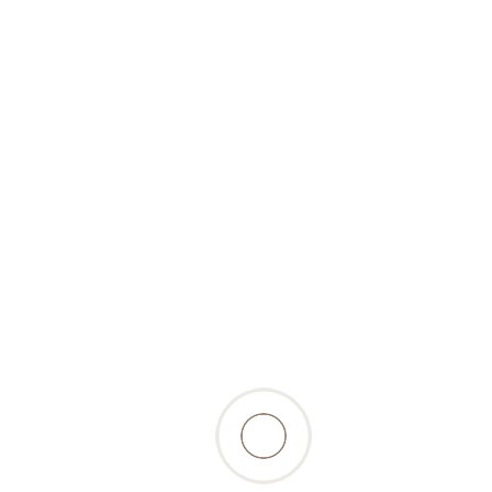
potiron" (en boîte)
retour à la liste des produits
Beschreibung
la combinaison idéale pour les chiens : une
viande d’agneau tendre et qui se digère bien,
avec abats et panse, sans oublier le délicieux
potiron. Tous les ingrédients se digèrent
facilement et sont en outre succulents…
Composition: 60 % de cœur, de viande, de foie,