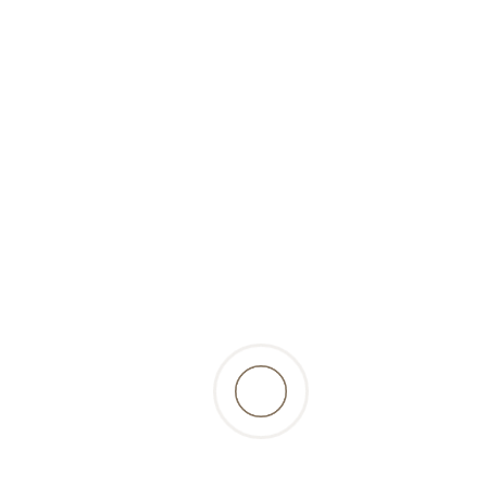
surgelé)-500gr-Barfer's
Wellfood
6,85 Fr.
incl. 2.6% TVA, excl.
résultats
retour à la liste des produits
Beschreibung
le savoureux foie de dinde entier est un régal et