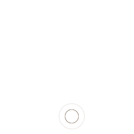
surgelé)-500gr-Barfer's
Wellfood
6,20 Fr.
incl. 2.6% TVA, excl.
résultats
retour à la liste des produits
Beschreibung
la graisse de cheval est idéale en complément