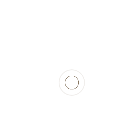
(trocken)
retour à la liste des produits
Beschreibung
schonend gegarte Kartoffelflocken, reich an
Proteinen und Ballaststoffen. 100% natürlich,
geeignet bei Diäten und Magen-
Darmbeschwerden… Hinweis: Vor dem Verfüttern
in Wasser quellen lassen.