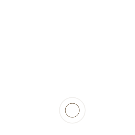
surgelé)-2x300gr-Pollux
5,91 Fr.
incl. 2.6% TVA, excl.
résultats
retour à la liste des produits
Beschreibung
belle viande tendre de lapin avec 3% d'abats.
Convient également aux chiens et chats
allergiques ou à l'estomac délicat...Peut contenir