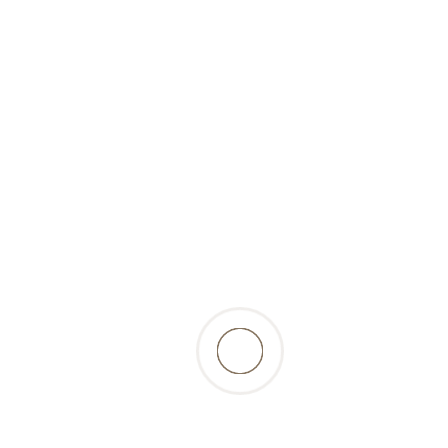
surgelé)-1000gr-Tackenberg
4,96 Fr.
incl. 2.6% TVA, excl.
résultats
retour à la liste des produits
Beschreibung
différents morceaux croquants d'os de bœuf de
la meilleure qualité BIO, - un fournisseur de
calcium naturel et sain pour les chiens...