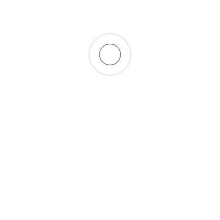
ations
Bon á savoir
Compte