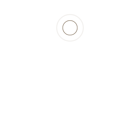
ations
Bon á savoir
Compte
és de paiement
Conseil BARF
Mon compte
 et frais
Calcul BARF
Connexion