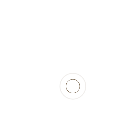
retour à la liste des produits
Beschreibung
Un mix mou et savoureux composé de cœurs,
estomacs et poumons de lapins - excellent
pour les régimes mais également pour les
chiens délicats