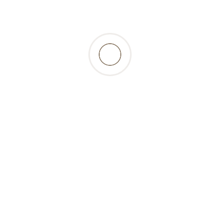
ations
Bon á savoir
Compte