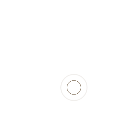
retour à la liste des produits
Beschreibung
les os de veau sont riches en calcium et en
gélatine, ils nettoient les dents et renforcent les
muscles de la mâchoire - l’os préféré de
beaucoup de chiens