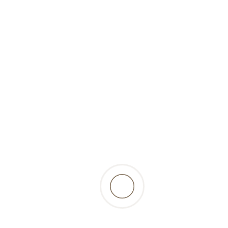
(produit surgelé)-500g-
Hitzegrad
4,61 Fr.
incl. 2.6% TVA, excl.
résultats
retour à la liste des produits
Beschreibung
Poitrines de poulets sélectionnées et juteuses