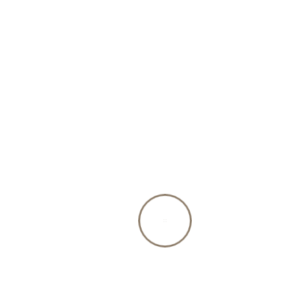
a câlins
16,96 Fr.
19,92 Fr.
incl. 8.1% TVA, excl.
résultats
retour à la liste des produits
Beschreibung
Le Shampoing pour petit chien a câlins
composé d’huile d’olives et de pépins de raisins
biologiques a été spécialement développé pour
le soin et la brillance de la fourrure foncée et
noire. Contenu: 300ml