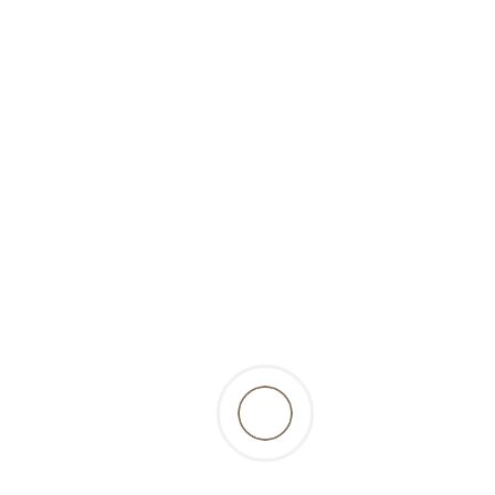
surgelé)-2 pièces-Pansen-
Express
4,10 Fr.
incl. 2.6% TVA, excl.
résultats
retour à la liste des produits
Beschreibung
les têtes de saumon sont un plaisir naturel à