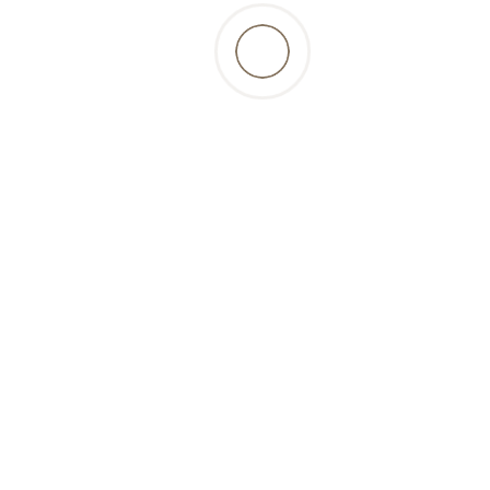
retour à la liste des produits
Beschreibung
la viande de dinde riche en protéines et faible
en gras est idéale pour les chiens et les chats
sensibles. Elle est facile à digérer, de haute
qualité et sans os...